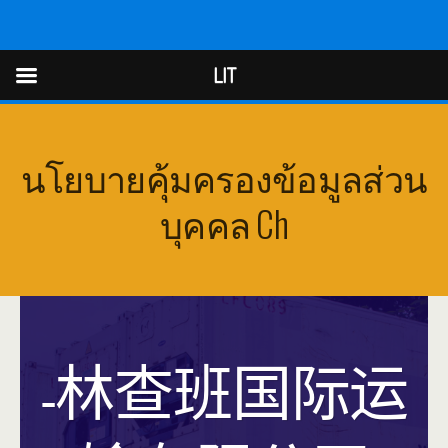
LIT
LIT
นโยบายคุ้มครองข้อมูลส่วน
บุคคล Ch
-林查班国际运