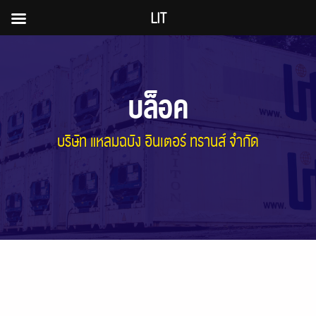
LIT
ข้าม
ไป
บล็อค
ยัง
เนื้อหา
บริษัท แหลมฉบัง อินเตอร์ ทรานส์ จำกัด